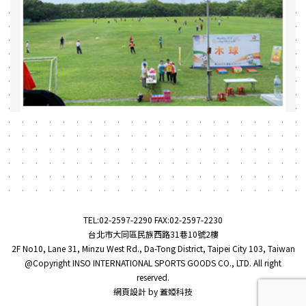
TEL:
02-2597-2290
FAX:02-2597-2230
台北市大同區民族西路31巷10號2樓
2F No10, Lane 31, Minzu West Rd., Da-Tong District, Taipei City 103, Taiwan
@Copyright INSO INTERNATIONAL SPORTS GOODS CO., LTD. All right
reserved.
網頁設計
by
蓋婭科技