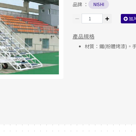
品牌 ：
NISHI
加
產品規格
材質：鐵(粉體烤漆)。