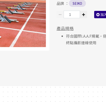
品牌 ：
SEIKO
加
產品規格
符合國際I.A.A.F規
終點攝影連線使用