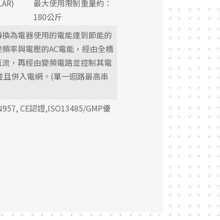
AR)
最大使用限制重量約：
180公斤
轉換為電器使用的電能達到節能的
頻率與電壓的AC電能，經由全橋
直流，再經由變頻電路並控制其電
0Hz並且併入電網。(單一迴路最高串
957, CE認證,ISO13485/GMP優