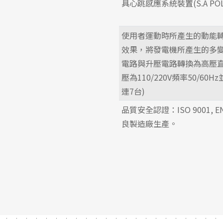
具心跳感應系統裝置(S.A POL
使用者運動時所產生的動能
效果，將發電機所產生的多變
電路與升壓電路轉換為高壓
壓為110/220V頻率50/6
連7台)
品質安全認證：ISO 9001, EN
良製造廠生產。