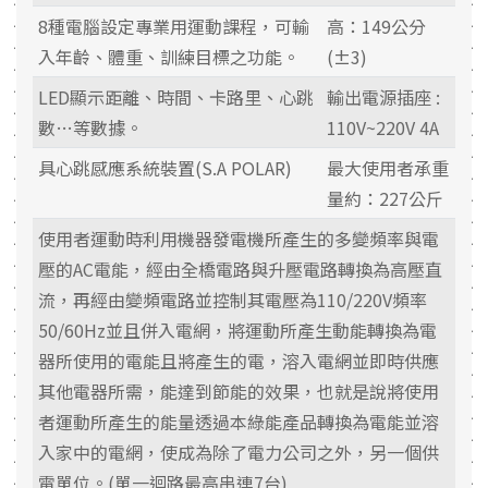
8種電腦設定專業用運動課程，可輸
高：149公分
入年齡、體重、訓練目標之功能。
(±3)
LED顯示距離、時間、卡路里、心跳
輸出電源插座 :
數…等數據。
110V~220V 4A
具心跳感應系統裝置(S.A POLAR)
最大使用者承重
量約：227公斤
使用者運動時利用機器發電機所產生的多變頻率與電
壓的AC電能，經由全橋電路與升壓電路轉換為高壓直
流，再經由變頻電路並控制其電壓為110/220V頻率
50/60Hz並且併入電網，將運動所產生動能轉換為電
器所使用的電能且將產生的電，溶入電網並即時供應
其他電器所需，能達到節能的效果，也就是說將使用
者運動所產生的能量透過本綠能產品轉換為電能並溶
入家中的電網，使成為除了電力公司之外，另一個供
電單位。(單一迴路最高串連7台)