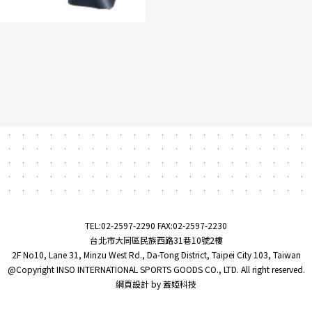
TEL:
02-2597-2290
FAX:02-2597-2230
台北市大同區民族西路31巷10號2樓
2F No10, Lane 31, Minzu West Rd., Da-Tong District, Taipei City 103, Taiwan
@Copyright INSO INTERNATIONAL SPORTS GOODS CO., LTD. All right reserved.
網頁設計
by
蓋婭科技