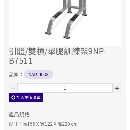
引體/雙槓/舉腿訓練架9NP-
B7511
品牌 ：
NAUTILUS
加入詢價清單
產品規格
尺寸：長155 X 寬122 X 高229 cm