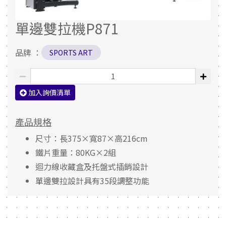
單邊雙拉機P871
品牌 ：
SPORTS ART
加入詢價清單
產品規格
尺寸：長375×寬87×高216cm
鐵片重量：80KG×2組
迴力線收藏盒及托盤式插銷設計
單邊雙拉設計具有35段調整功能