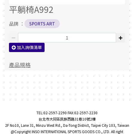
平躺椅A992
品牌 ：
SPORTS ART
加入詢價清單
產品規格
TEL:
02-2597-2290
FAX:02-2597-2230
台北市大同區民族西路31巷10號2樓
2F No10, Lane 31, Minzu West Rd., Da-Tong District, Taipei City 103, Taiwan
@Copyright INSO INTERNATIONAL SPORTS GOODS CO., LTD. All right